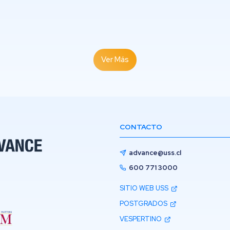
Ver Más
CONTACTO
advance@uss.cl
600 771 3000
SITIO WEB USS
POSTGRADOS
VESPERTINO