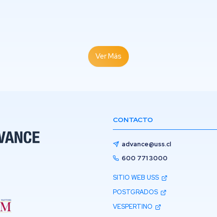
Ver Más
CONTACTO
advance@uss.cl
600 771 3000
SITIO WEB USS
POSTGRADOS
VESPERTINO