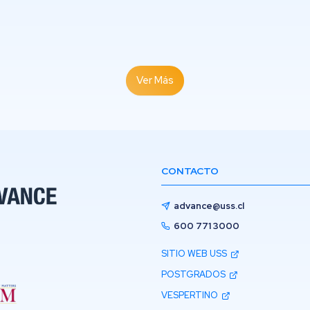
Ver Más
CONTACTO
advance@uss.cl
600 771 3000
SITIO WEB USS
POSTGRADOS
VESPERTINO