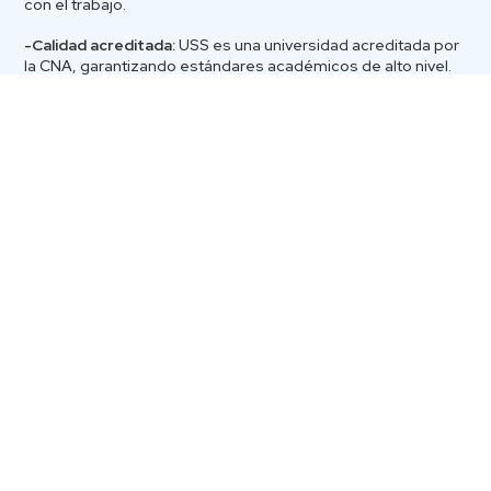
con el trabajo.
-Calidad acreditada:
USS es una universidad acreditada por
la CNA, garantizando estándares académicos de alto nivel.
-Trayectoria reconocida:
Más de 10 años formando
profesionales bajo el modelo Advance.
-Duración acotada:
Las carreras tienen una duración menor
gracias al reconocimiento de aprendizajes previos.
Carreras Online USS: opciones para
diversos perfiles
Advance USS ofrece más de
12 carreras online
en áreas de
alta empleabilidad.
Estas, han sido diseñadas con un enfoque práctico y con
contenidos actualizados, alineados con los desafíos del
mercado laboral chileno.
📌
Conoce todas las carreras online Advance USS