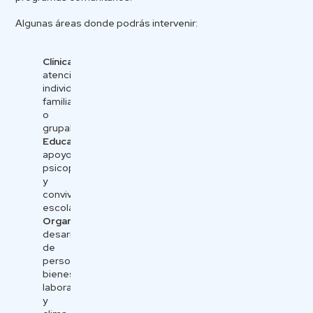
Algunas áreas donde podrás intervenir:
Clínica:
atención
individual,
familiar
o
grupal.
Educacional:
apoyo
psicopedagógico
y
convivencia
escolar.
Organizacional:
desarrollo
de
personas,
bienestar
laboral
y