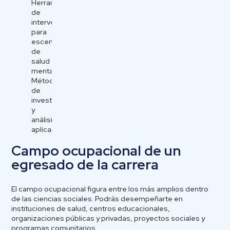
Herramientas
de
intervención
para
escenarios
de
salud
mental.
Métodos
de
investigación
y
análisis
aplicado.
Campo ocupacional de un
egresado de la carrera
El campo ocupacional figura entre los más amplios dentro
de las ciencias sociales. Podrás desempeñarte en
instituciones de salud, centros educacionales,
organizaciones públicas y privadas, proyectos sociales y
programas comunitarios.