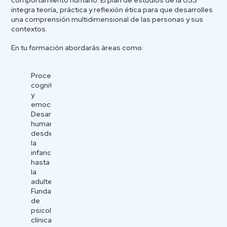
comportamiento humano. El plan de estudios de la USS
integra teoría, práctica y reflexión ética para que desarrolles
una comprensión multidimensional de las personas y sus
contextos.
En tu formación abordarás áreas como:
Procesos
cognitivos
y
emocionales.
Desarrollo
humano
desde
la
infancia
hasta
la
adultez.
Fundamentos
de
psicología
clínica.