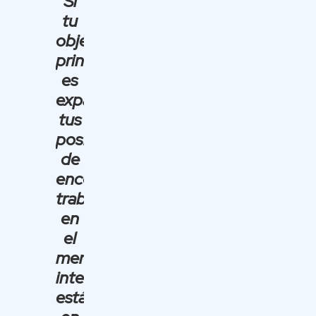
Si
tu
objetivo
principal
es
expandir
tus
posibilidades
de
encontrar
trabajo
en
el
mercado
internacional,
estás