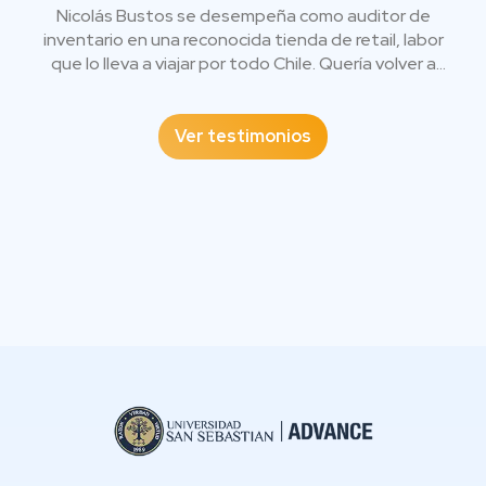
Nicolás Bustos se desempeña como auditor de
inventario en una reconocida tienda de retail, labor
que lo lleva a viajar por todo Chile. Quería volver a
estudiar y decidió entrar a nuestra carrera de
Contador Auditor en modalidad online. Tiene clases
con compañeros en una sala virtual, y se comunica
Ver testimonios
con los profesores para resolver dudas o
sugerencias. Además, optó por un formato donde el
valor está en ser autodidacta y ocupar los tiempos
libres en medio de jornadas laborales. “Los títulos
son los que pesan para destacarte frente al resto”,
comenta.