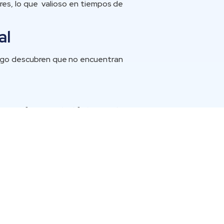
res, lo que valioso en tiempos de
al
luego descubren que no encuentran
se enfrentan a la difícil tarea de
tabilidad laboral.
pasión por el área original.
ersitaria puede ser una excelente