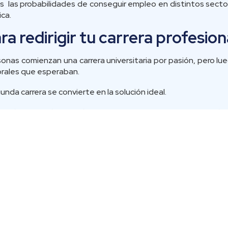
 las probabilidades de conseguir empleo en distintos secto
ca.
ra redirigir tu carrera profesion
sonas comienzan una carrera universitaria por pasión, pero 
orales que esperaban.
nda carrera se convierte en la solución ideal.
 muchos estudiantes de áreas como artes o ciencias sociales 
us respectivos campos.
carrera, puede ofrecer mayores perspectivas de ingresos y es
rte en una profesión con alta demanda mientras mantienes tu 
émico y profesional
aron como técnicos, continuar con una segunda carrera univ
jores oportunidades.