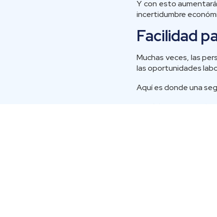
Y con esto aumentarás
incertidumbre económi
Facilidad pa
Muchas veces, las per
las oportunidades lab
Aquí es donde una segu
En Chile, por ejemplo,
conseguir empleo en s
Optar por una segunda 
Así, podrías desempeña
Mejora tu perfil acad
Para quienes se gradu
forma de acceder a me