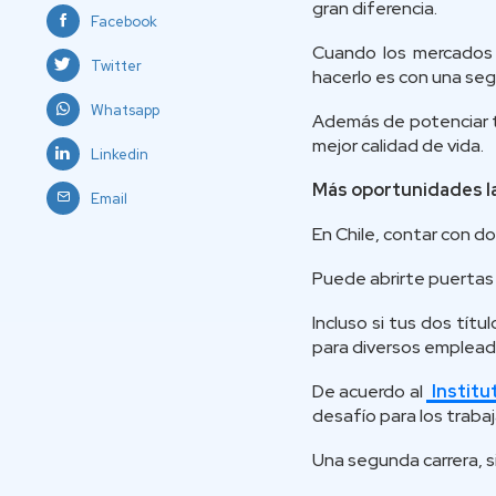
gran diferencia.
Facebook
Cuando los mercados 
Twitter
hacerlo es con una seg
Whatsapp
Además de potenciar tu
mejor calidad de vida.
Linkedin
Más oportunidades l
Email
En Chile, contar con d
Puede abrirte puertas 
Incluso si tus dos tít
para diversos emplead
De acuerdo al
Institu
desafío para los traba
Una segunda carrera, s