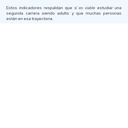
Estos indicadores respaldan que
sí es viable
estudiar una
segunda carrera siendo adulto y que muchas personas
están en esa trayectoria.
Ventajas de estudiar una
segunda carrera siendo adulto
y haber descubierto una
vocación tardía
Mayor madurez y motivación
Al volver a estudiar cuando ya tienes experiencia laboral, tu
trayectoria anterior te permite valorar más la educación, lo
que incrementa la motivación y la constancia.
Enfoque claro hacia un objetivo
profesional
Cuando hablamos de
vocación tardía
, se trata de una
elección más consciente: ya no se elige “porque debo”, sino