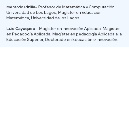
Merardo Pinilla
– Profesor de Matemática y Computación
Universidad de Los Lagos, Magíster en Educación
Matemática, Universidad de los Lagos.
Luis Cayuqueo
– Magíster en Innovación Aplicada, Magister
en Pedagogía Aplicada, Magíster en pedagogía Aplicada a la
Educación Superior, Doctorado en Educación e Innovación.
Francisca Vega
– Profesora de Matemática con mención en
Educación en Astronomía, Universidad Metropolitana de
Ciencias de la Educación, Magíster en Didáctica de la
Matemática, Universidad Alberto Hurtado.
Informaciones:
karol.briceno@uss.cl
Fecha: