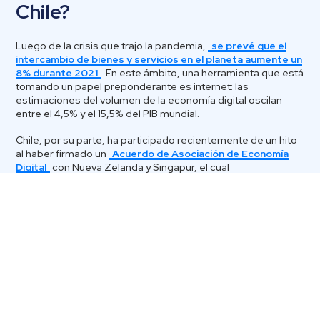
Chile?
Luego de la crisis que trajo la pandemia,
se prevé que el
intercambio de bienes y servicios en el planeta aumente un
8% durante 2021
. En este ámbito, una herramienta que está
tomando un papel preponderante es internet: las
estimaciones del volumen de la economía digital oscilan
entre el 4,5% y el 15,5% del PIB mundial.
Chile, por su parte, ha participado recientemente de un hito
al haber firmado un
Acuerdo de Asociación de Economía
Digital
con Nueva Zelanda y Singapur, el cual
pretende
establecer normas en materia de comercio
internacional
. Sin dudas, se trata de una actividad
sumamente importante para esta nación.
Según el Banco Central
, en el segundo trimestre de
2021,
las exportaciones totalizaron 23.234 millones de
dólares
, un 30,2% más que en 2020. En tanto,
las
importaciones totales llegaron a 20.672 millones
. Otros
datos que podemos destacar acerca del comercio
internacional aquí son que el
57%
de lo que vendimos el año
pasado hacia el extranjero se dirigió rumbo a
Asia
y que