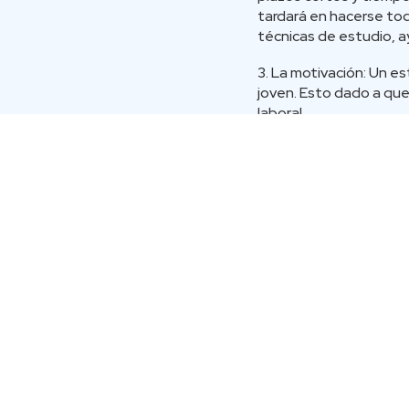
tardará en hacerse to
técnicas de estudio, a
3. La motivación: Un 
joven. Esto dado a que
laboral.
4. Mejor asimilación co
Las personas más jóve
5. La experiencia: El 
elementos prácticos qu
Estudiar una carrera a 
todos las ventajas que