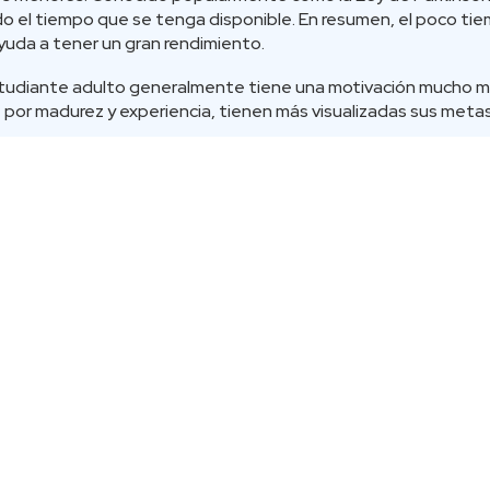
do el tiempo que se tenga disponible. En resumen, el poco 
yuda a tener un gran rendimiento.
estudiante adulto generalmente tiene una motivación mucho m
 por madurez y experiencia, tienen más visualizadas sus metas
gnitiva: Como lo lees, un adulto asimila de mejor manera cualq
nes en general necesitan más tiempo para lograr retener ide
estudiante adulto posee mayor experiencia de vida, esto se tr
e lo ayudan a relacionar, aspectos teóricos vistos en clase.
mayor edad no es difícil, solo es necesaria la motivación para l
 tiene el estudiar, te invitamos a conocer Jornada Vespertin
CONTACTO