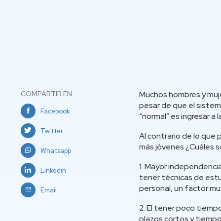
COMPARTIR EN
Muchos hombres y mujer
pesar de que el siste
Facebook
“normal” es ingresar a l
Twitter
Al contrario de lo que
más jóvenes ¿Cuáles s
Whatsapp
1. Mayor independenci
Linkedin
tener técnicas de est
personal, un factor muy
Email
2. El tener poco tiemp
plazos cortos y tiempo