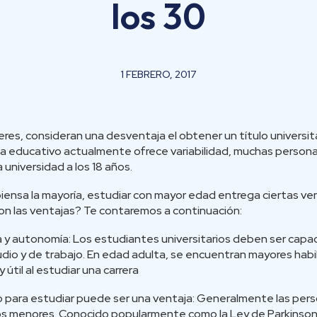
los 30
1 FEBRERO, 2017
es, consideran una desventaja el obtener un título universit
ma educativo actualmente ofrece variabilidad, muchas person
a universidad a los 18 años.
 piensa la mayoría, estudiar con mayor edad entrega ciertas ve
on las ventajas? Te contaremos a continuación:
a y autonomía: Los estudiantes universitarios deben ser capa
udio y de trabajo. En edad adulta, se encuentran mayores hab
 útil al estudiar una carrera
o para estudiar puede ser una ventaja: Generalmente las pers
s menores. Conocido popularmente como la Ley de Parkinson, l