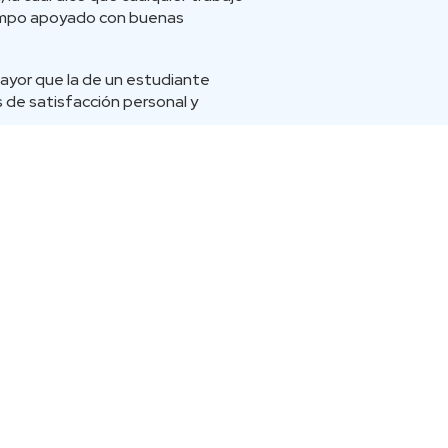
tiempo apoyado con buenas
ayor que la de un estudiante
 de satisfacción personal y
uier tipo de información abstracta.
as y conceptos abstractos.
ansforma en más recursos y
ogarlo por estas razones y por
a de Universidad San Sebastián.
SÍGUENOS EN REDES