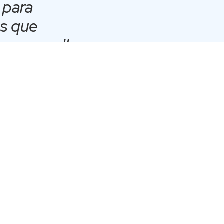
 para
as que
con aquellas
 Sandra Ibáñez,
rofesional de
 Programas
n repaso de la historia de la U.
 éxito, como cinco años de
alórica también de excelencia,
Vicerrectoría de Postgrados y
rsonas enfrenten de mejor manera