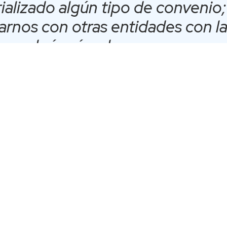
ializado algún tipo de convenio;
arnos con otras entidades con l
os algún vínculo y conocernos 
ienen interés en la USS”, señaló
tora de Postgrado y Desarrollo P
S Concepción, y a cargo de los
ce y Postgrados.
cargo del vicerrector de sede Fernando Quiroga, quien realizó u
us inicios y hasta hoy, cuando ostenta importantes cifras de
as de post grados casi en todas las carreras y una formación v
manismo Cristiano”, precisó.
ctor Sergio Mena explicó a los asistentes generalidades de la 
, centrándose en el Proyecto Da Vinci, “que busca que las pe