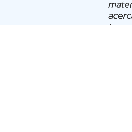
mater
acerc
tenem
que t
direc
la US
Advan
La bienvenida estuvo a 
San Sebastián, desde s
acreditación, “program
fundamentada en el Hu
Finalmente, el vicerre
Desarrollo Profesional