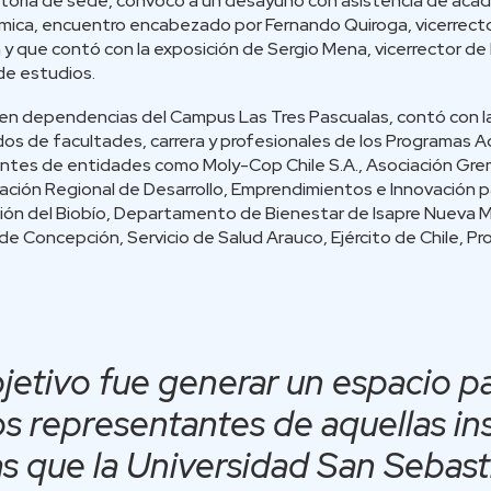
ectoría de sede, convocó a un desayuno con asistencia de acad
mica, encuentro encabezado por Fernando Quiroga, vicerrecto
 que contó con la exposición de Sergio Mena, vicerrector de
 de estudios.
a en dependencias del Campus Las Tres Pascualas, contó con l
os de facultades, carrera y profesionales de los Programas A
antes de entidades como Moly-Cop Chile S.A., Asociación Grem
ación Regional de Desarrollo, Emprendimientos e Innovación pa
gión del Biobío, Departamento de Bienestar de Isapre Nueva 
e Concepción, Servicio de Salud Arauco, Ejército de Chile, 
bjetivo fue generar un espacio p
os representantes de aquellas in
as que la Universidad San Sebast