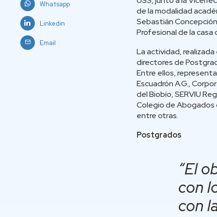
USS, junto a la Vicerr
Whatsapp
de la modalidad acadé
Sebastián Concepción y
Linkedin
Profesional de la casa
Email
La actividad, realizad
directores de Postgrad
Entre ellos, represent
Escuadrón A.G., Corpor
del Biobío, SERVIU Re
Colegio de Abogados d
entre otras.
Postgrados
“El o
con l
con l