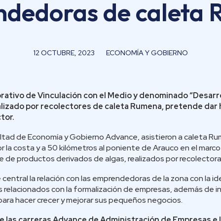
dedoras de caleta
12 OCTUBRE, 2023
ECONOMÍA Y GOBIERNO
rativo de Vinculación con el Medio y denominado “Desar
alizado por recolectores de caleta Rumena, pretende dar
tor.
ultad de Economía y Gobierno Advance, asistieron a caleta R
or la costa y a 50 kilómetros al poniente de Arauco en el marc
e de productos derivados de algas, realizados por recolectoras
 central la relación con las emprendedoras de la zona con la i
s relacionados con la formalización de empresas, además de i
para hacer crecer y mejorar sus pequeños negocios.
 las carreras Advance de Administración de Empresas e In