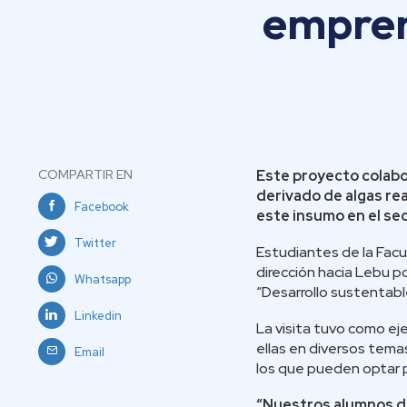
empren
COMPARTIR EN
Este proyecto colabo
derivado de algas re
Facebook
este insumo en el sec
Twitter
Estudiantes de la Fac
dirección hacia Lebu p
Whatsapp
“Desarrollo sustentabl
Linkedin
La visita tuvo como eje
ellas en diversos tema
Email
los que pueden optar 
“Nuestros alumnos de