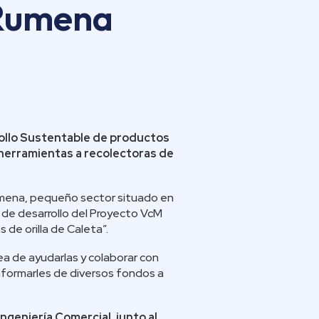
 Rumena
rollo Sustentable de productos
 herramientas a recolectoras de
umena, pequeño sector situado en
o de desarrollo del Proyecto VcM
 de orilla de Caleta”.
dea de ayudarlas y colaborar con
nformarles de diversos fondos a
geniería Comercial, junto al