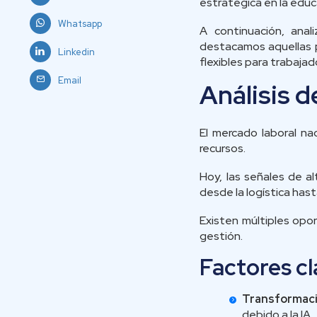
estratégica en la educ
Whatsapp
A continuación, ana
destacamos aquellas p
Linkedin
flexibles para trabaja
Email
Análisis d
El mercado laboral na
recursos.
Hoy, las señales de a
desde la logística hast
Existen múltiples opo
gestión.
Factores cl
Transformació
debido a la IA.