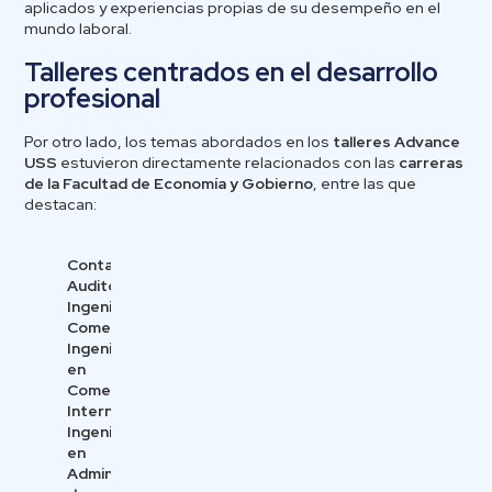
aplicados y experiencias propias de su desempeño en el
mundo laboral.
Talleres centrados en el desarrollo
profesional
Por otro lado, los temas abordados en los
talleres Advance
USS
estuvieron directamente relacionados con las
carreras
de la Facultad de Economía y Gobierno
, entre las que
destacan:
Contador
Auditor
Ingeniería
Comercial
Ingeniería
en
Comercio
Internacional
Ingeniería
en
Administración