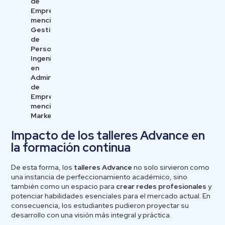
de
Empresas
mención
Gestión
de
Personas
Ingeniería
en
Administración
de
Empresas
mención
Marketing
Impacto de los talleres Advance en
la formación continua
De esta forma, los
talleres Advance
no solo sirvieron como
una instancia de perfeccionamiento académico, sino
también como un espacio para
crear redes profesionales
y
potenciar habilidades esenciales para el mercado actual. En
consecuencia, los estudiantes pudieron proyectar su
desarrollo con una visión más integral y práctica.