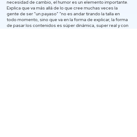
necesidad de cambio, el humor es un elemento importante.
Explica que va más allá de lo que cree muchas veces la
gente de ser “un payaso” “no es andar tirando la talla en
todo momento, sino que va en la forma de explicar, la forma
de pasar los contenidos es súper dinámica, super real y con
una gran carga de experiencia”, cuenta.
Este taller tiene la particularidad de su enfoque: el desarrollo
personal y sus charlas apuntan a eso «Es relevante que en
cualquier actividad que quieras o lo que hagas, uno debe
seguir complementando su desarrollo, su persona y en eso
se centra esta charla, en este despertar que como seres
humanos podemos y necesitamos tener, es decir tener un
propósito en la vida”, explica.
En nuestra Universidad, Fabian se presentará en 4 fechas:
19
de abril, Sede De la Patagonia, Puerto Montt, 20 de abril,
Sede Valdivia, 26 de abril, Sede Concepción y 04 de mayo,
Sede Santiago y
donde cualquier persona puede inscribirse
de forma gratuita.
Además, esta actividad tocará tópicos relacionados con la
digitalización hoy en día. “Es relevante que te puedan
encontrar o beneficiarte de diversas plataformas que