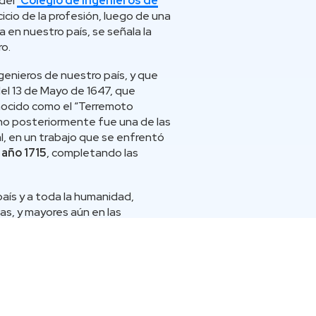
 del
Colegio de Ingenieros de
icio de la profesión, luego de una
 en nuestro país, se señala la
ro.
ngenieros de nuestro país, y que
el 13 de Mayo de 1647, que
conocido como el “Terremoto
ino posteriormente fue una de las
l, en un trabajo que se enfrentó
año 1715
, completando las
país y a toda la humanidad,
as, y mayores aún en las
 (I.A.), Internet y Ciberseguridad,
tria 4.0 y Sociedad 5.0,
s futuros ingenieros- al
 nuestra profesión, recordando el