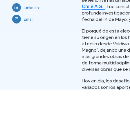
se remonta hasta hace
Chile A.G.
, fue consul
Linkedin
profunda investigación
fecha del 14 de Mayo, 
Email
El porqué de esta elecc
tiene su origen en los
afecto desde Valdivia 
Magno”, dejando una de
más grandes obras de r
de forma multidiscipli
diversas obras que se r
Hoy en día, los desafío
variados son los aport
tecnologías que hoy vis
Automatización total, E
claramente nos deparan
Por eso es, que hoy, as
conmemorar este día, n