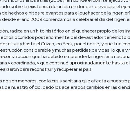
 no muchos años atrás (2008), en donde el comité ejecutivo
tado sobre la existencia de un día en donde se evocará el ejerc
 de hechos e hitos relevantes para el quehacer de la ingeniería
y desde el año 2009 comenzamos a celebrar el día del Ingenie
ión, radica en un hito histórico en el quehacer propio de los i
 hechos ocurridos posteriormente del devastador terremoto d
por el sur y hasta el Cuzco, en Perú, por el norte, y que fue 
strucción considerable y muchas perdidas de vidas, lo que v
econstrucción que ha debido emprender la ingeniería naciona
naria y coordinada, y que continuó
aproximadamente hasta el 
ealizaron para reconstruir y recuperar el país.
s no son menores, con la crisis sanitaria que afecta a nuestro 
es de nuestro oficio, dado los acelerados cambios en las cienci
ualizamos tales como, tecnologías Cloud, Inteligencia Artificial
nergías Limpias, Economía Azul o Circular, virtualización, Indus
 grandes desafíos en las tareas del ingeniero.
í como en años anteriores y en el futuro, como ingenieros -y lo
os significa fortalecer el espíritu humanista del quehacer de