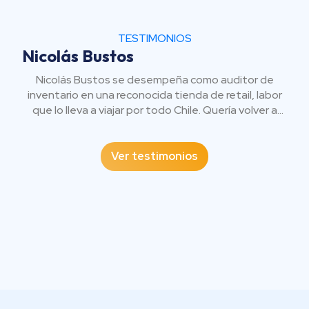
TESTIMONIOS
Nicolás Bustos
Nicolás Bustos se desempeña como auditor de
inventario en una reconocida tienda de retail, labor
que lo lleva a viajar por todo Chile. Quería volver a
estudiar y decidió entrar a nuestra carrera de
Contador Auditor en modalidad online. Tiene clases
con compañeros en una sala virtual, y se comunica
Ver testimonios
con los profesores para resolver dudas o
sugerencias. Además, optó por un formato donde el
valor está en ser autodidacta y ocupar los tiempos
libres en medio de jornadas laborales. “Los títulos
son los que pesan para destacarte frente al resto”,
comenta.