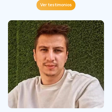
motivos, “siempre he tenido contacto con
Ver testimonios
contadores, muchos de ellos amigos empresarios
que me invitaron a crear mis propios negocios”.
“Decidí lanzarme aprovechando que, ahora con la
pandemia, se han abierto un montón de opciones
de buenas carreras online”, agrega nuestra
estudiante Advance.