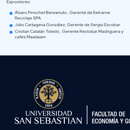
Expositores:
Álvaro Pinochet Benvenuto , Gerente de Ketranve
Reciclaje SPA
Julio Cartagena González, Gerente de Sergio Escobar.
Cristian Catalán Toledo , Gerente Restobar Madriguera y
cafés Maadaam